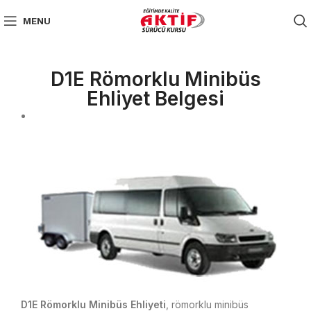
MENU
D1E Römorklu Minibüs
Ehliyet Belgesi
D - Yolcu Taşımacılığı Ehliyet Belgeleri
D1E Römorklu Minibüs Ehliyeti
, römorklu minibüs