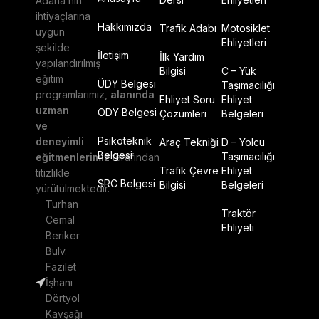
Adana’nın
ihtiyaçlarına
Hakkımızda
Trafik Adabı
Motosiklet
uygun
Ehliyetleri
şekilde
İletişim
İlk Yardım
yapılandırılmış
Bilgisi
C – Yük
eğitim
ÜDY Belgesi
Taşımacılığı
programlarımız,
alanında
Ehliyet Soru
Ehliyet
uzman
ODY Belgesi
Çözümleri
Belgeleri
ve
Psikoteknik
deneyimli
Araç Tekniği
D – Yolcu
Belgesi
Taşımacılığı
eğitmenlerimiz
tarafından
Trafik Çevre
Ehliyet
titizlikle
SRC Belgesi
Bilgisi
Belgeleri
yürütülmektedir.
Turhan
Traktör
Cemal
Ehliyeti
Beriker
Bulv.
Fazilet
İşhanı
Dörtyol
Kavşağı