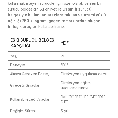
kullanmak isteyen sürücüler için özel olarak verilen bir
sürücü belgesidir. Bu ehliyet ile
D1 sınıfı sürücü
belgesiyle kullanılan araçlara takılan ve azami yüklü
ağırlığı 750 kilogramı geçen römorklardan oluşan
birleşik araçları
kullanabilirsiniz.
ESKI SÜRÜCÜ BELGESI
“E “
KARŞILIĞI,
Yaş,
21
Deneyim,
“D1”
Alması Gereken Eğitim,
Direksiyon uygulama dersi
Direksiyon eğitimi
Gireceği Sınavlar,
uygulama sınavı
“M”-“B”-“B1”-“F”-“BE”-“D1″-
Kullanabileceği Araçlar
D1E”
Değişim Süresi,
5 yıl