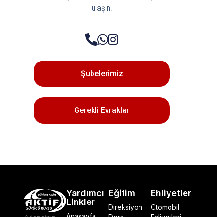
ulaşın!
Şubelerimiz
Gerekli Evraklar
Yardımcı
Eğitim
Ehliyetler
Linkler
Direksiyon
Otomobil
Anasayfa
Dersi
Ehliyetleri